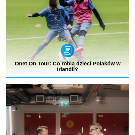
Onet On Tour: Co robią dzieci Polaków w
Irlandii?
Jarosław Kuźniar spotkał się w Dublinie z Markiem Łaską, który
prowadzi...