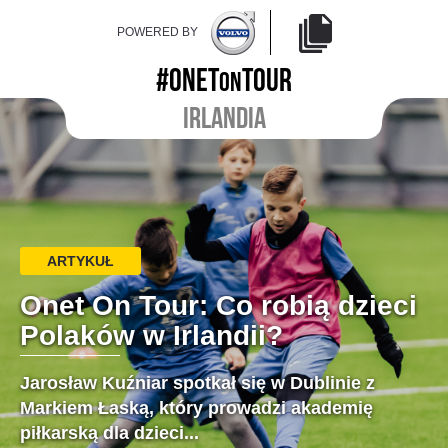
POWERED BY
#ONET
TOUR
ON
IRLANDIA
ARTYKUŁ
Onet On Tour: Co robią dzieci
Polaków w Irlandii?
Jarosław Kuźniar spotkał się w Dublinie z
Markiem Łaską, który prowadzi akademię
piłkarską dla dzieci...