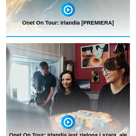
Onet On Tour: Irlandia [PREMIERA]
Zapraszamy na kolejny reportaż z cyklu #OnetOnTour – tym
razem Jarosław...
Onet On Tour: Irlandia jest zielona i szara, ale