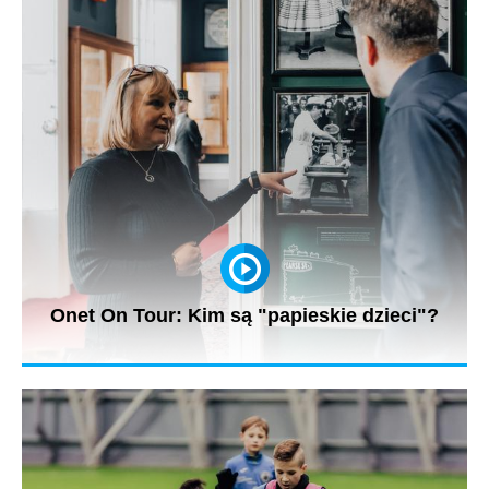
miastem bardzo...
Onet On Tour: Kim są "papieskie dzieci"?
- Eksponaty dostaliśmy w darze od osób prywatnych. Wszystko
tutaj to...