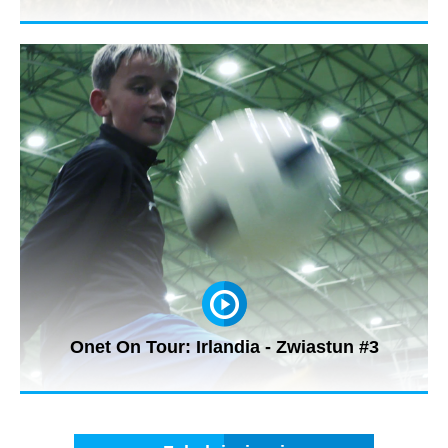
Zobaczcie, jak pięknie prezentuje się Irlandia z lotu ptaka - te
krajobrazy...
Onet On Tour: Irlandia - Zwiastun #3
Marek Łaska prowadzi akademię piłkarską dla dzieci Polaków i
być może spod...