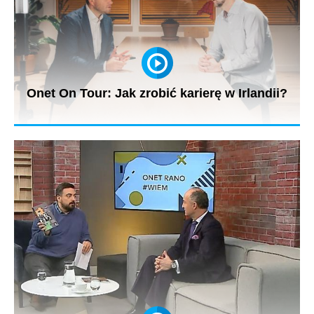
Onet On Tour: Jak zrobić karierę w Irlandii?
W najnowszym reportażu Onet On Tour z Irlandii nie brakuje
ciekawych historii...