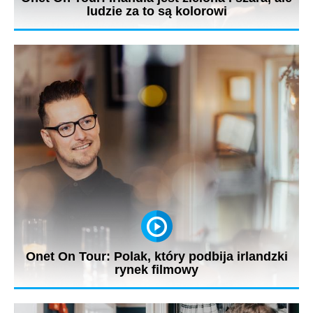
ludzie za to są kolorowi
Ekipa Onet On Tour odwiedziła w Irlandii nie tylko Dublin.
Jarosław Kuźniar...
Onet On Tour: Polak, który podbija irlandzki
rynek filmowy
- Nie nudzi się ten krajobraz. To środowisko, zwłaszcza poza