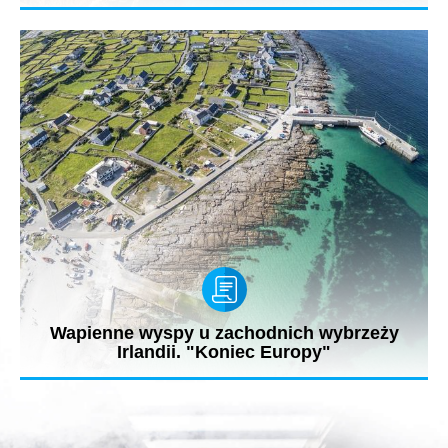
Zapraszamy na kolejny reportaż z cyklu #OnetOnTour – tym
razem Jarosław...
Wapienne wyspy u zachodnich wybrzeży
Irlandii. "Koniec Europy"
Arany to trzy wapienne wyspy u zachodnich wybrzeży Irlandii:
Inishmore...