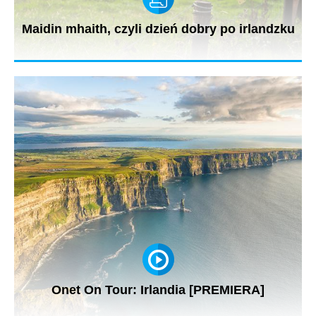
Maidin mhaith, czyli dzień dobry po irlandzku
Język z wyspy? Czy zastanawiałeś się kiedyś nad nauką czegoś
zupełnie nowego?...
Onet On Tour: Irlandia [PREMIERA]