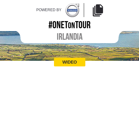
POWERED BY
#ONET
TOUR
ON
IRLANDIA
WIDEO