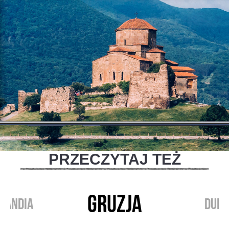
PRZECZYTAJ TEŻ
GRUZJA
LANDIA
DUBA