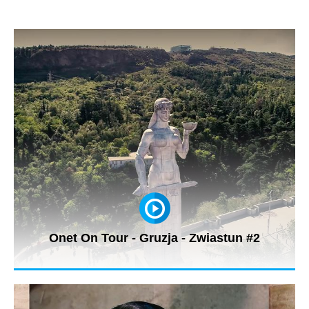
Onet On Tour - Gruzja - Zwiastun #2
W oczekiwaniu na najnowszą produkcję Onet On Tour z Gruzji
zobaczcie kilka...