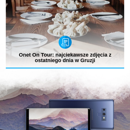
Onet On Tour: najciekawsze zdjęcia z
ostatniego dnia w Gruzji
Przygoda ekipy OnetOnTour z Gruzją szybko dobiegła końca.
Trzy dni wystarczą,...