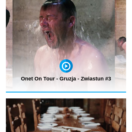
Onet On Tour - Gruzja - Zwiastun #3
W oczekiwaniu na najnowszą produkcję Onet On Tour z Gruzji
zobaczcie kilka...