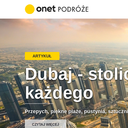
ARTYKUŁ
Dubaj - stol
każdego
Przepych, piękne plaże, pustynia, sztuczn
CZYTAJ WIĘCEJ