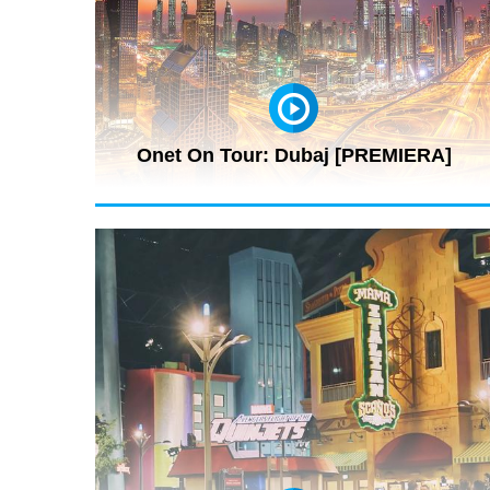
Onet On Tour: Dubaj [PREMIERA]
Zapraszamy na najnowszy reportaż z wyjazdu Jarosław
Kuźniara i ekipy Onet On...