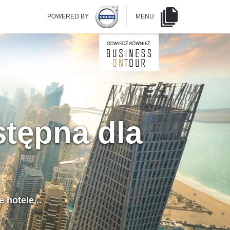
POWERED BY
MENU
stępna dla
 hotele...