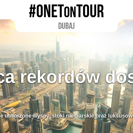
#ONET
TOUR
ON
DUBAJ
ica rekordów do
ie utworzone wyspy, stoki narciarskie oraz luksusowe