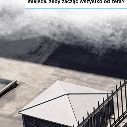
miejsce, żeby zacząć wszystko od zera?
Dubaj zachwyca – bez względu na to jak długo tam
jesteśmy. Czy to dobre...