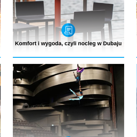
Komfort i wygoda, czyli nocleg w Dubaju
a
W Dubaju nie brakuje wspaniałych hoteli i apartamentów,
i choć każdemu...