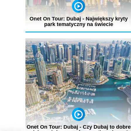
Onet On Tour: Dubaj - Największy kryty
park tematyczny na świecie
IMG Worlds of Adventure to jeden z najnowszych parkó
tematycznych w Dubaju o...
Onet On Tour: Dubaj - Czy Dubaj to dobre