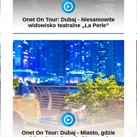
Onet On Tour: Dubaj - Niesamowite
widowisko teatralne „La Perle”
w
Widowisko teatralne „La Perle” to inscenizacja łącząca
ducha Dubaju z...
Onet On Tour: Dubaj - Miasto, gdzie