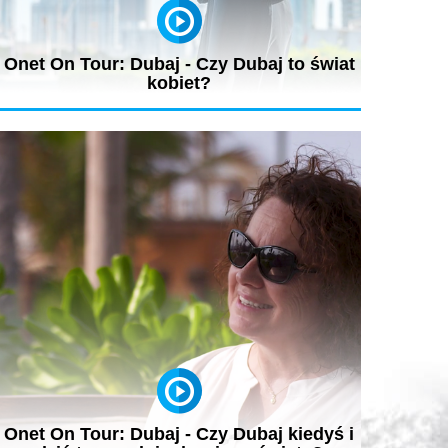
Onet On Tour: Dubaj - Czy Dubaj to świat
kobiet?
Dubaj to świat kobiet? „Kobiety mają tu większą moc niż
mężczyźni. Mogą...
Onet On Tour: Dubaj - Czy Dubaj kiedyś i