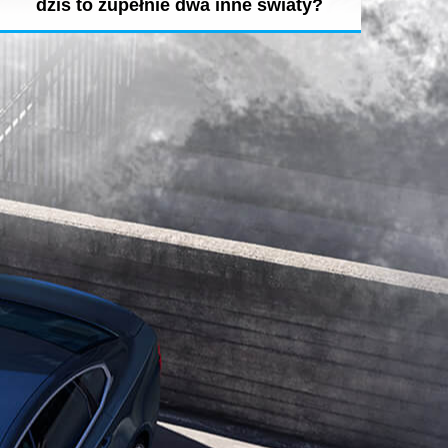
dziś to zupełnie dwa inne światy?
Dubaj to miasto, które niesamowicie szybko rozwija się i
zmienia, a życie...