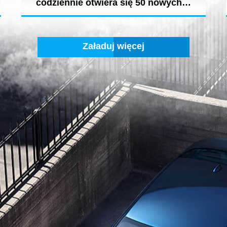
codziennie otwiera się 50 nowych…
Świeżość, smak i pochodzenie produktów są ważne
także w dubajskich...
Załaduj więcej