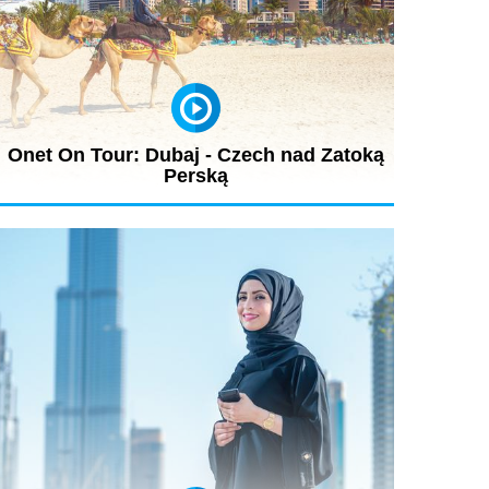
Onet On Tour: Dubaj - Czech nad Zatoką
Perską
Co Czech robi w Dubaju? Jak się tam robi biznes,
pochodząc ze środka Europy?...