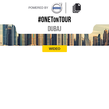
POWERED BY
#ONET
TOUR
ON
DUBAJ
WIDEO