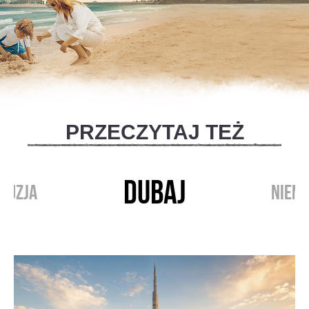
PRZECZYTAJ TEŻ
DUBAJ
RUZJA
NIEM