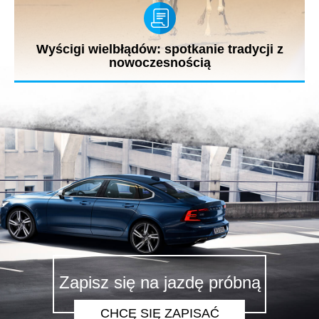
Wyścigi wielbłądów: spotkanie tradycji z
nowoczesnością
W Dubaju od października do kwietnia trwa sezon wyścigów
wielbłądzich....
Zapisz się na jazdę próbną
CHCĘ SIĘ ZAPISAĆ