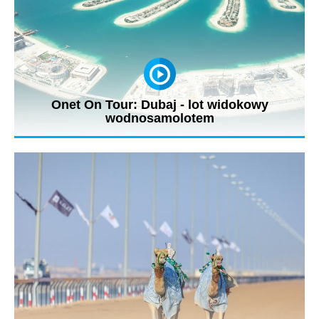
Onet On Tour: Dubaj - lot widokowy
wodnosamolotem
Podczas pobytu w Dubaju wrażeń nie brakowało! Oprócz
przejażdżki po pustyni...