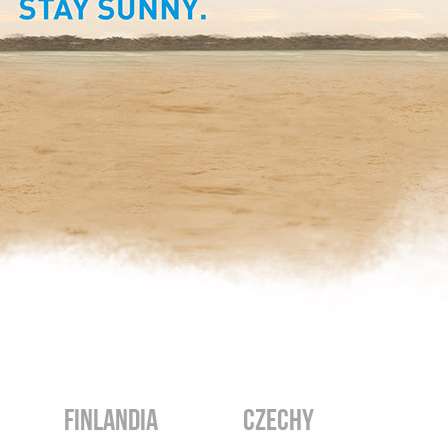
FINLANDIA
CZECHY
CZARN