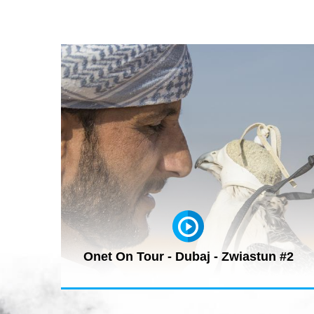
Onet On Tour - Dubaj - Zwiastun #2
Już tylko kilka dni dzieli nas od premiery najnowszej