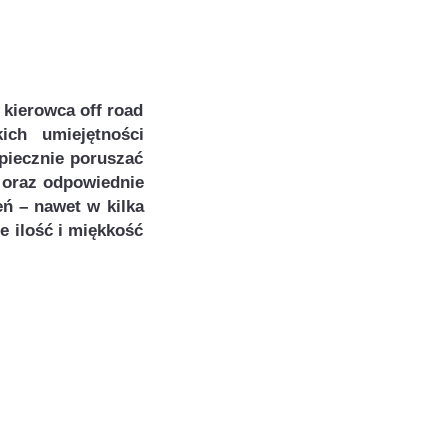
 kierowca off road
ich umiejętności
piecznie poruszać
 oraz odpowiednie
ń – nawet w kilka
e ilość i miękkość