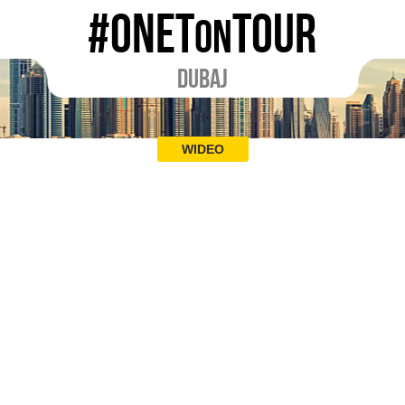
#ONET
TOUR
ON
DUBAJ
WIDEO