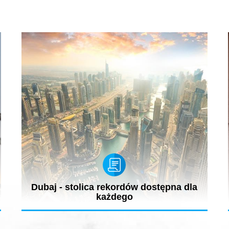
Dubaj - stolica rekordów dostępna dla
każdego
Przepych, piękne plaże, pustynia, sztucznie utworzone