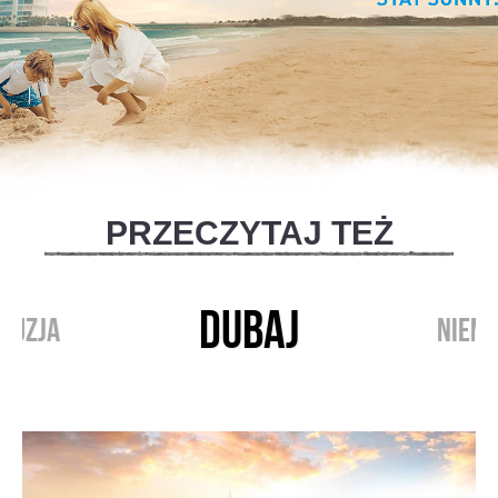
PRZECZYTAJ TEŻ
DUBAJ
RUZJA
NIEM