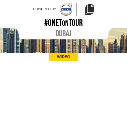
POWERED BY
#ONET
TOUR
ON
DUBAJ
WIDEO