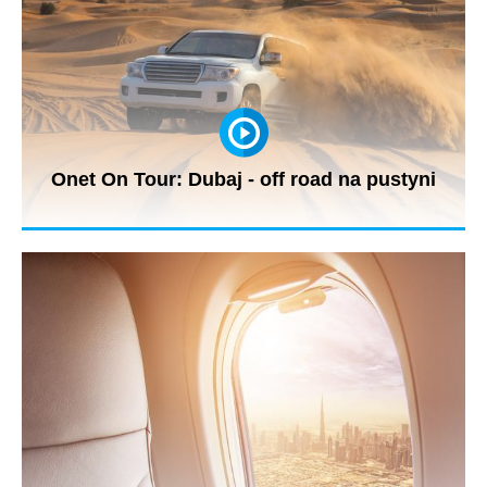
Onet On Tour: Dubaj - off road na pustyni
Ekipa Onet On Tour wybrała się na przejażdżkę po pustyni.
Rafiq Shaikh -...