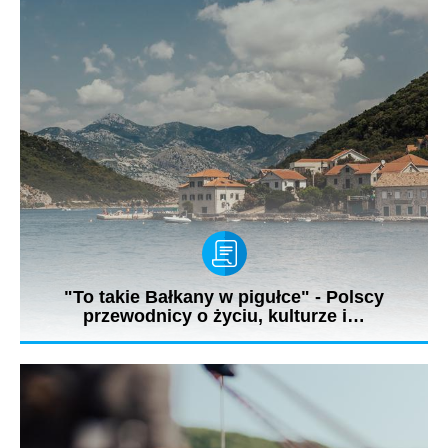
"To takie Bałkany w pigułce" - Polscy
przewodnicy o życiu, kulturze i…
- Czarnogórcy to południowcy, gorącokrwiści i głośni. Polacy są
chłodniejsi....