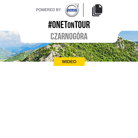
POWERED BY
#ONET
TOUR
ON
CZARNOGÓRA
WIDEO