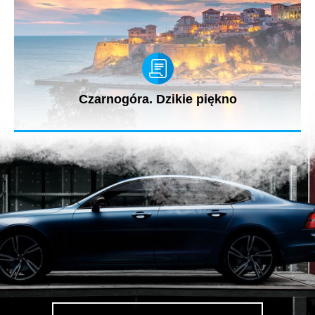
Czarnogóra. Dzikie piękno
Od szmaragdu i lazuru morskiego wybrzeża po dzikie góry
interioru z kanionami...