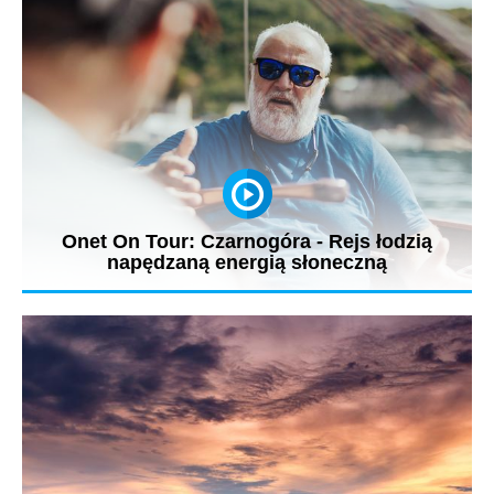
Onet On Tour: Czarnogóra - Rejs łodzią
napędzaną energią słoneczną
Słynny muzyk rockowy i działacz ochrony środowiska Antonije
Pušić znany pod...