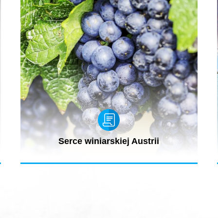
Serce winiarskiej Austrii
o
Podróż szlakami najbardziej słonecznego regionu Austrii
to prawdziwa gratka...