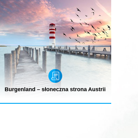
Burgenland – słoneczna strona Austrii
Tutaj, na wschodnim krańcu kraju, słońce świeci przez
300 dni w roku. Klimat...