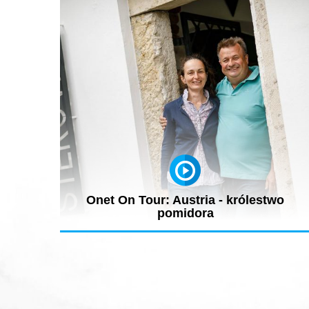
Onet On Tour: Austria - królestwo
pomidora
3200 odmian pomidorów w jednym miejscu to szaleństw
albo raj! Odwiedziliśmy...