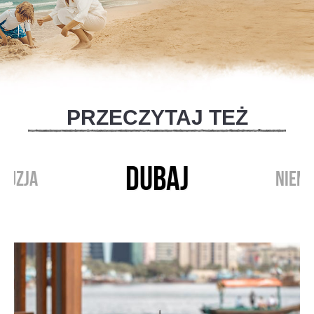
PRZECZYTAJ TEŻ
DUBAJ
RUZJA
NIEM