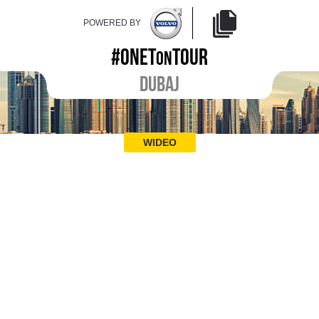
POWERED BY
#ONET
TOUR
ON
DUBAJ
WIDEO