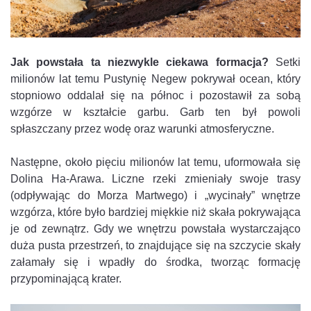
Jak powstała ta niezwykle ciekawa formacja?
Setki
milionów lat temu Pustynię Negew pokrywał ocean, który
stopniowo oddalał się na północ i pozostawił za sobą
wzgórze w kształcie garbu. Garb ten był powoli
spłaszczany przez wodę oraz warunki atmosferyczne.
Następne, około pięciu milionów lat temu, uformowała się
Dolina Ha-Arawa. Liczne rzeki zmieniały swoje trasy
(odpływając do Morza Martwego) i „wycinały” wnętrze
wzgórza, które było bardziej miękkie niż skała pokrywająca
je od zewnątrz. Gdy we wnętrzu powstała wystarczająco
duża pusta przestrzeń, to znajdujące się na szczycie skały
załamały się i wpadły do środka, tworząc formację
przypominającą krater.