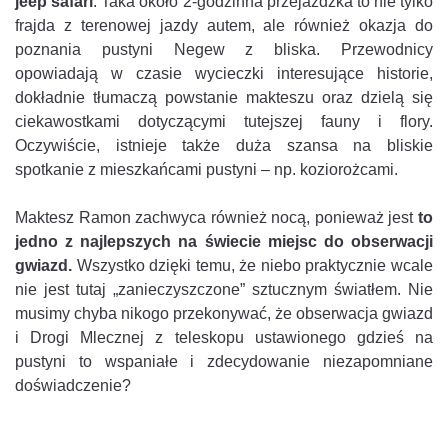
jeep safari
. Taka około 2-godzinna przejażdżka to nie tylko
frajda z terenowej jazdy autem, ale również okazja do
poznania pustyni Negew z bliska. Przewodnicy
opowiadają w czasie wycieczki interesujące historie,
dokładnie tłumaczą powstanie makteszu oraz dzielą się
ciekawostkami dotyczącymi tutejszej fauny i flory.
Oczywiście, istnieje także duża szansa na bliskie
spotkanie z mieszkańcami pustyni – np. koziorożcami.
Maktesz Ramon zachwyca również nocą, ponieważ jest
to
jedno z najlepszych na świecie miejsc do obserwacji
gwiazd.
Wszystko dzięki temu, że niebo praktycznie wcale
nie jest tutaj „zanieczyszczone” sztucznym światłem. Nie
musimy chyba nikogo przekonywać, że obserwacja gwiazd
i Drogi Mlecznej z teleskopu ustawionego gdzieś na
pustyni to wspaniałe i zdecydowanie niezapomniane
doświadczenie?