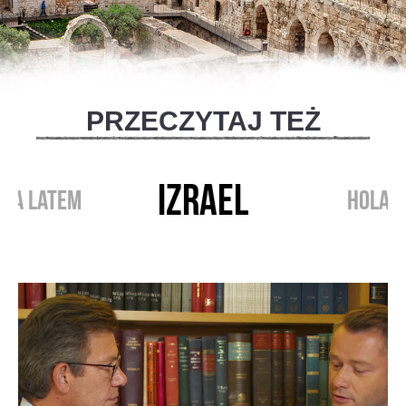
PRZECZYTAJ TEŻ
IZRAEL
RIA LATEM
HOLAN