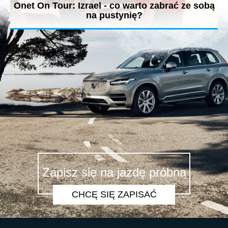
Onet On Tour: Izrael - co warto zabrać ze sobą
na pustynię?
Izraelska pustynia to miejsce kuszące, ale i niebezpieczne.
Jarosław Kuźniar...
Zapisz się na jazdę próbną
CHCĘ SIĘ ZAPISAĆ