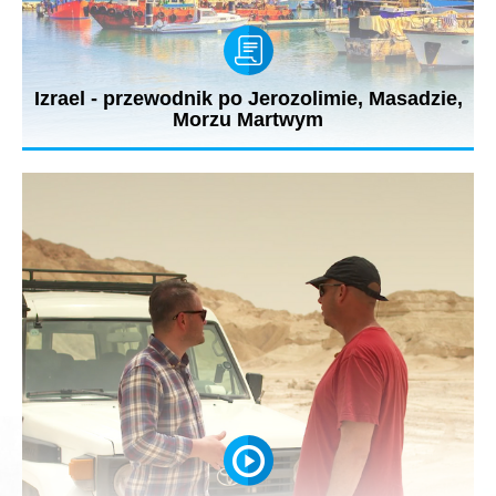
Izrael - przewodnik po Jerozolimie, Masadzie,
Morzu Martwym
Izrael to rozmodlona Jerozolima i falujący muzyką nocnych
klubów Tel Awiw,...