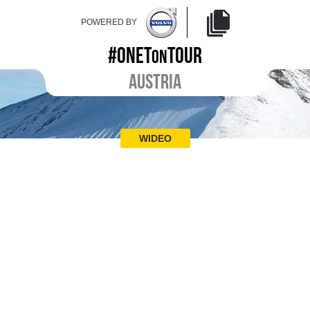
POWERED BY
#ONET
TOUR
ON
AUSTRIA
WIDEO