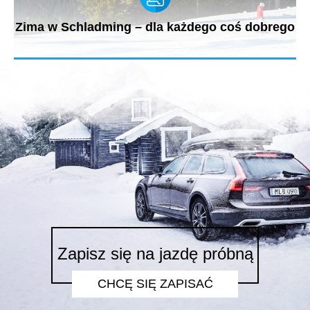
Zima w Schladming – dla każdego coś dobrego
Szerokie, słoneczne doliny, otoczone wyniosłymi górami, których
krajobraz...
Zapisz się na jazdę próbną
CHCĘ SIĘ ZAPISAĆ