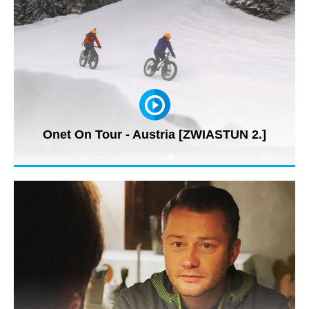
Onet On Tour - Austria [ZWIASTUN 2.]
Polak w Austrii, któremu płacą za jazdę na nartach? Wkrótce
wszystko się...