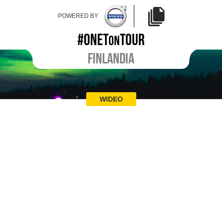
POWERED BY
#ONET
TOUR
ON
FINLANDIA
WIDEO