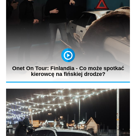
Onet On Tour: Finlandia - Co może spotkać
kierowcę na fińskiej drodze?
Jarosław Kuźniar na planie najnowszego programu Onet On
Tour w Finlandii...