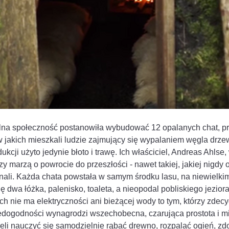
lna społeczność postanowiła wybudować 12 opalanych chat, p
 w jakich mieszkali ludzie zajmujący się wypalaniem węgla drze
ukcji użyto jedynie błoto i trawę. Ich właściciel, Andreas Ahlse
zy marzą o powrocie do przeszłości - nawet takiej, jakiej nigdy 
nali. Każda chata powstała w samym środku lasu, na niewielki
ę dwa łóżka, palenisko, toaleta, a nieopodal pobliskiego jeziora
 nie ma elektryczności ani bieżącej wody to tym, którzy zdecy
edogodności wynagrodzi wszechobecna, czarująca prostota i mi
li nauczyć się samodzielnie rąbać drewno, rozpalać ogień, z