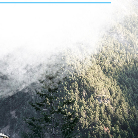
Polaków w Szwecji jest bardzo dużo. Jest to jednak tzw.
"stara emigracja",...