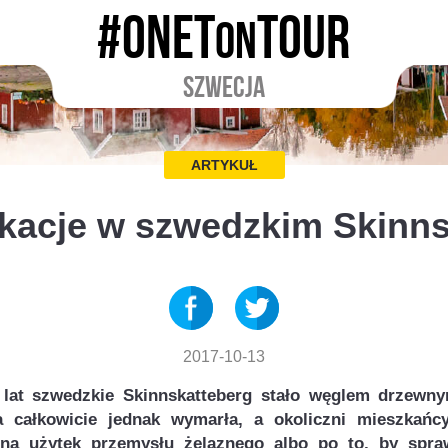
#ONET
TOUR
ON
SZWECJA
ARTYKUŁ
akacje w szwedzkim Skinns
2017-10-13
 lat szwedzkie Skinnskatteberg stało węglem drzewn
a całkowicie jednak wymarła, a okoliczni mieszkańc
 na użytek przemysłu żelaznego albo po to, by spra