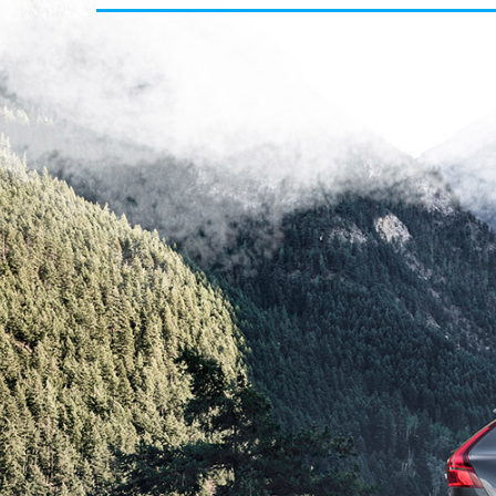
Zobacz to czego nie widać, czyli nasza wyprawa
OnetOnTour z innej perspektywy.