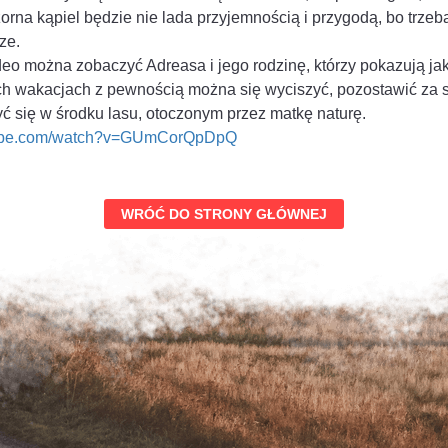
orna kąpiel będzie nie lada przyjemnością i przygodą, bo trzeba
ze.
o można zobaczyć Adreasa i jego rodzinę, którzy pokazują ja
ich wakacjach z pewnością można się wyciszyć, pozostawić za 
zyć się w środku lasu, otoczonym przez matkę naturę.
tube.com/watch?v=GUmCorQpDpQ
WRÓĆ DO STRONY GŁÓWNEJ