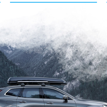
Drugie co do wielkości miasto Szwecji dawno pozbyło się
kompleksów względem...