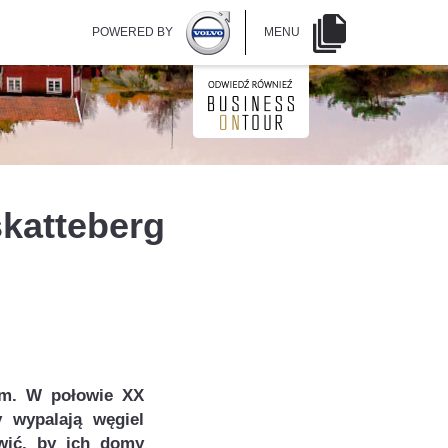
POWERED BY
MENU
katteberg
ym. W połowie XX
y wypalają węgiel
wić, by ich domy