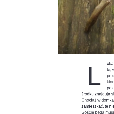
oka
L
te,
prod
któr
poz
środku znajdują si
Chociaż w domkach
zamieszkać, te ni
Goście będą musie