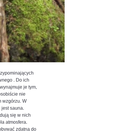
rzypominających
wnego . Do ich
, wynajmuje je tym,
osobiście nie
m wzgórzu. W
 jest sauna.
dują się w nich
ła atmosfera.
dobywać zdatną do