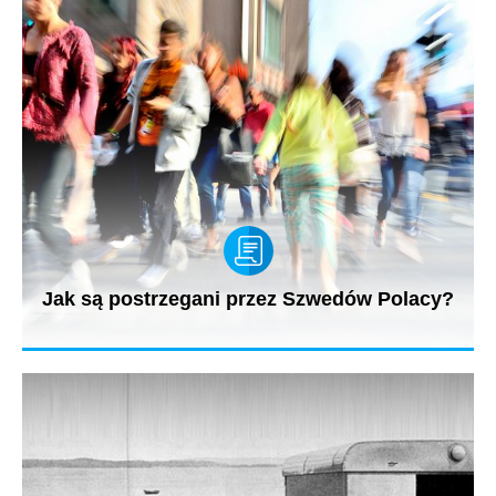
Jak są postrzegani przez Szwedów Polacy?
Jarosław Kuźniar rozmawia w programie Onet Rano z Danielem
Larssonem, radcą...