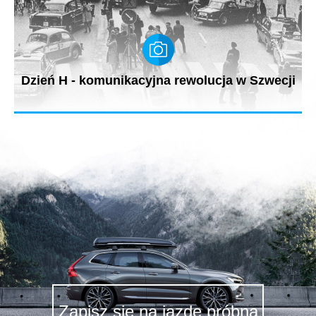
Dzień H - komunikacyjna rewolucja w Szwecji
Dzień H (od szw. Högertrafik - ruch prawostronny), to dzień, w
którym w...
Zapisz się na jazdę próbną