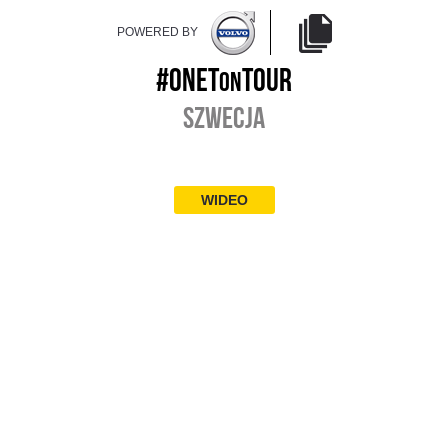
POWERED BY
#ONET
TOUR
ON
SZWECJA
WIDEO