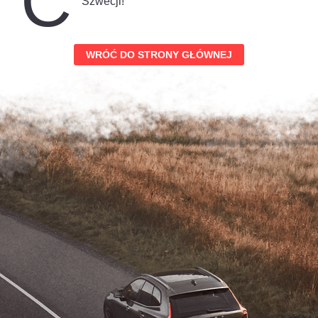
C
Szwecji!
WRÓĆ DO STRONY GŁÓWNEJ