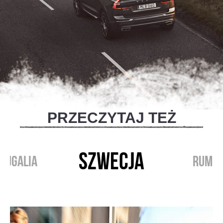
PRZECZYTAJ TEŻ
SZWECJA
TUGALIA
RUMUN