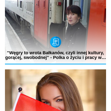
"Węgry to wrota Bałkanów, czyli innej kultury,
gorącej, swobodnej" - Polka o życiu i pracy w…
- Podstawową różnicą między naszymi nacjami jest, że my
więcej pracujemy i...