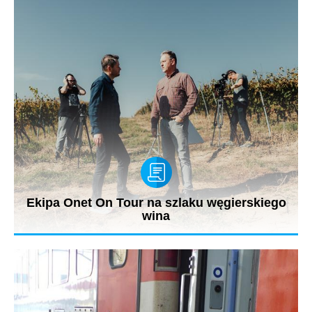
Ekipa Onet On Tour na szlaku węgierskiego
wina
Kamery programu Onet On Tour dotarły na Węgry. Ekipa
Jarosława Kuźniara przez...