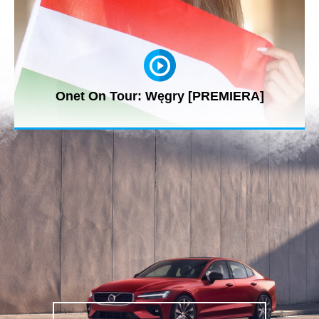
Onet On Tour: Węgry [PREMIERA]
Zapraszamy na kolejny reportaż z cyklu #OnetOnTour – tym
razem Jarosław...