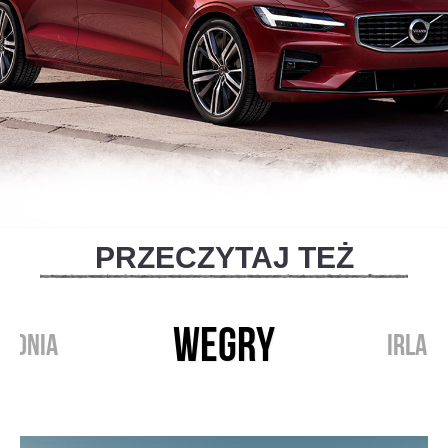
PRZECZYTAJ TEŻ
WEGRY
STONIA
IRLAN