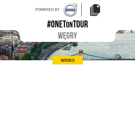
POWERED BY
#ONET
TOUR
ON
WĘGRY
WIDEO