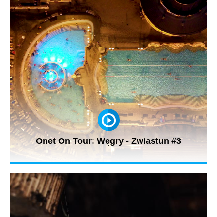
podróż po Węgrzech....
Onet On Tour: Węgry - Zwiastun #3
Budapeszt to jedyna stolica na świecie z tak wieloma
historycznymi łaźniami....