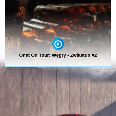
Onet On Tour: Węgry - Zwiastun #2
Ekipa Onet On Tour w najnowszym odcinku zabierze nas do
Tokaju - węgierskiej...