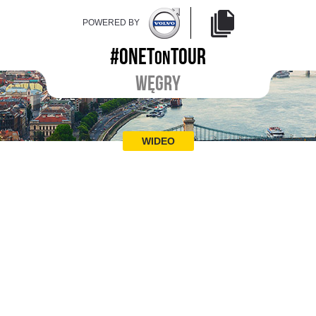
POWERED BY
#ONET
TOUR
ON
WĘGRY
WIDEO