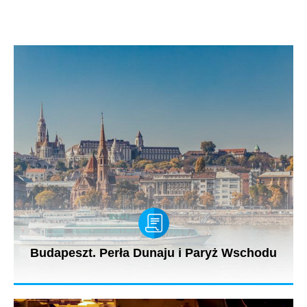
Budapeszt. Perła Dunaju i Paryż Wschodu
Ekipa Onet On Tour wraz z Jarosławem Kuźniarem kontynuuje