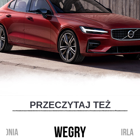
PRZECZYTAJ TEŻ
WEGRY
STONIA
IRLAN