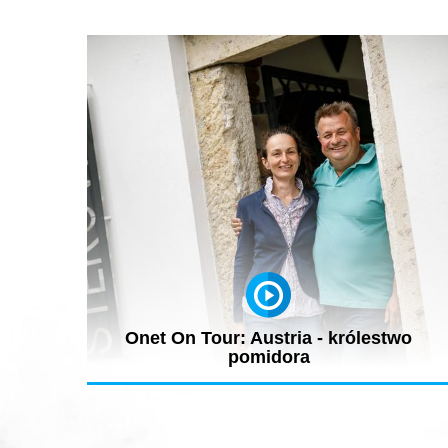
Onet On Tour: Austria - królestwo
pomidora
3200 odmian pomidorów w jednym miejscu to szaleństw
albo raj! Odwiedziliśmy...