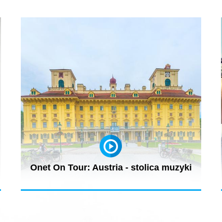
Onet On Tour: Austria - stolica muzyki
o
Austria to także muzyka. Ale nie tylko Wiedeń czy
Salzburg. W Eisenstadt...