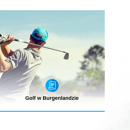
Golf w Burgenlandzie
Największy ośrodek golfowy w Austrii, starannie
przygotowane tereny i...