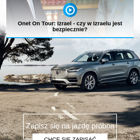
Onet On Tour: Izrael - czy w Izraelu jest
bezpiecznie?
„Izrael to bardzo bezpieczny kraj. Jeśli pojawiają się problemy
z...
Zapisz się na jazdę próbną
CHCĘ SIĘ ZAPISAĆ