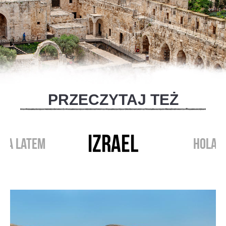
PRZECZYTAJ TEŻ
IZRAEL
RIA LATEM
HOLAN