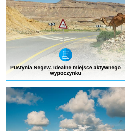
Pustynia Negew. Idealne miejsce aktywnego
wypoczynku
Izrael to nie tylko Jerozolima i Tel Awiw, to także położona na
południu...