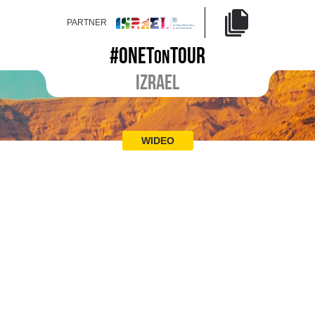
PARTNER
#ONET
TOUR
ON
IZRAEL
WIDEO